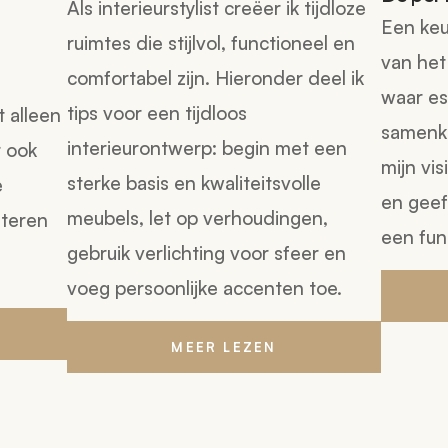
Als interieurstylist creëer ik tijdloze
Een keuk
ruimtes die stijlvol, functioneel en
van het
comfortabel zijn. Hieronder deel ik
waar est
tips voor een tijdloos
t alleen
samenko
interieurontwerp: begin met een
r ook
mijn vi
sterke basis en kwaliteitsvolle
e
en geef
meubels, let op verhoudingen,
eteren
een fun
gebruik verlichting voor sfeer en
voeg persoonlijke accenten toe.
MEER LEZEN